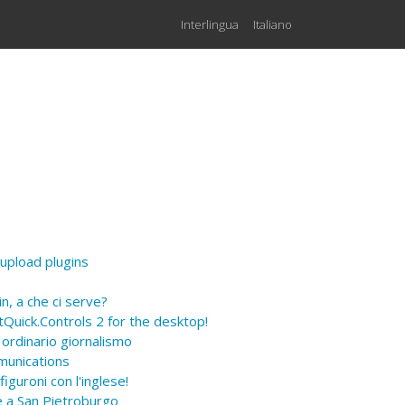
Interlingua
Italiano
upload plugins
, a che ci serve?
Quick.Controls 2 for the desktop!
ordinario giornalismo
munications
guroni con l'inglese!
 a San Pietroburgo