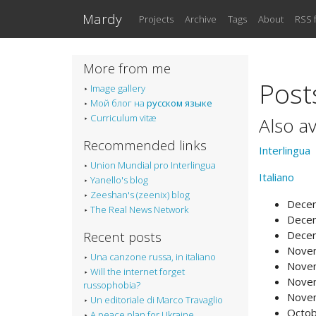
Skip to main content
Mardy
Projects
Archive
Tags
About
RSS 
More from me
Post
Image gallery
Мой блог на
русском языке
Curriculum vitæ
Also av
Recommended links
Interlingua
Union Mundial pro Interlingua
Italiano
Yanello's blog
Zeeshan's (zeenix) blog
Decem
The Real News Network
Decem
Recent posts
Decem
Nove
Una canzone russa, in italiano
Nove
Will the internet forget
Nove
russophobia?
Nove
Un editoriale di Marco Travaglio
Octob
A peace plan for Ukraine