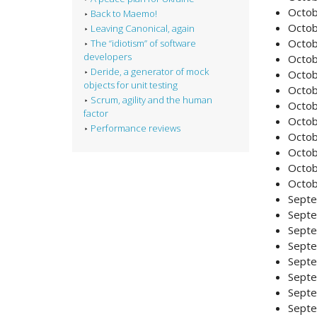
Octob
Back to Maemo!
Octob
Leaving Canonical, again
Octob
The “idiotism” of software
developers
Octob
Deride, a generator of mock
Octob
objects for unit testing
Octob
Scrum, agility and the human
Octob
factor
Octob
Performance reviews
Octob
Octob
Octob
Octob
Septe
Septe
Septe
Septe
Septe
Septe
Septe
Septe