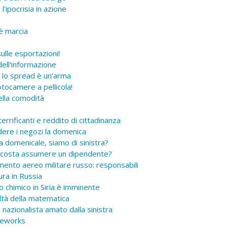
ipocrisia in azione
è marcia
lle esportazioni!
ell'informazione
 lo spread è un'arma
tocamere a pellicola!
ella comodità
rificanti e reddito di cittadinanza
ere i negozi la domenica
domenicale, siamo di sinistra?
 costa assumere un dipendente?
ento aereo militare russo: responsabili
ra in Russia
 chimico in Siria è imminente
ltà della matematica
nazionalista amato dalla sinistra
meworks