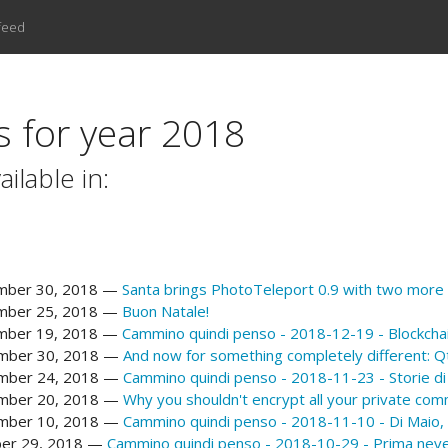
feed
s for year 2018
ailable in:
ber 30, 2018
Santa brings PhotoTeleport 0.9 with two more 
ber 25, 2018
Buon Natale!
ber 19, 2018
Cammino quindi penso - 2018-12-19 - Blockchain
mber 30, 2018
And now for something completely different: Qt
mber 24, 2018
Cammino quindi penso - 2018-11-23 - Storie di 
mber 20, 2018
Why you shouldn't encrypt all your private com
mber 10, 2018
Cammino quindi penso - 2018-11-10 - Di Maio, fi
er 29, 2018
Cammino quindi penso - 2018-10-29 - Prima neve