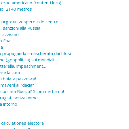
eroe americano (contenti loro)
aio, 2140 metros
burgo: un vespere in le centro
sanzioni alla Russia
 razzismo
o Foa
ia
a propaganda smascherata dai tifosi
 (geopolitica) sui mondiali
tarella, impeachment...
are la cura
a boiata pazzesca!
maveril al "dacia"
zioni alla Russia? Scommettiamo!
tragisti senza nome
a intorno
calculationes electoral