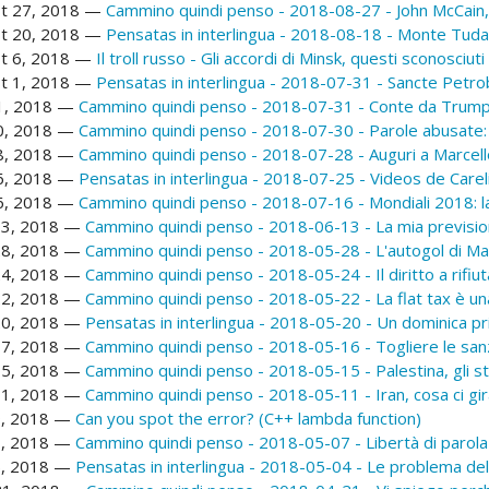
t 27, 2018
Cammino quindi penso - 2018-08-27 - John McCain, 
t 20, 2018
Pensatas in interlingua - 2018-08-18 - Monte Tud
t 6, 2018
Il troll russo - Gli accordi di Minsk, questi sconosciuti
t 1, 2018
Pensatas in interlingua - 2018-07-31 - Sancte Petro
31, 2018
Cammino quindi penso - 2018-07-31 - Conte da Trump, 
30, 2018
Cammino quindi penso - 2018-07-30 - Parole abusate:
28, 2018
Cammino quindi penso - 2018-07-28 - Auguri a Marcell
26, 2018
Pensatas in interlingua - 2018-07-25 - Videos de Carel
16, 2018
Cammino quindi penso - 2018-07-16 - Mondiali 2018: l
13, 2018
Cammino quindi penso - 2018-06-13 - La mia previsione
8, 2018
Cammino quindi penso - 2018-05-28 - L'autogol di Mat
4, 2018
Cammino quindi penso - 2018-05-24 - Il diritto a rifiut
2, 2018
Cammino quindi penso - 2018-05-22 - La flat tax è un
0, 2018
Pensatas in interlingua - 2018-05-20 - Un dominica pri
7, 2018
Cammino quindi penso - 2018-05-16 - Togliere le san
5, 2018
Cammino quindi penso - 2018-05-15 - Palestina, gli s
1, 2018
Cammino quindi penso - 2018-05-11 - Iran, cosa ci gir
, 2018
Can you spot the error? (C++ lambda function)
, 2018
Cammino quindi penso - 2018-05-07 - Libertà di parola
, 2018
Pensatas in interlingua - 2018-05-04 - Le problema del 