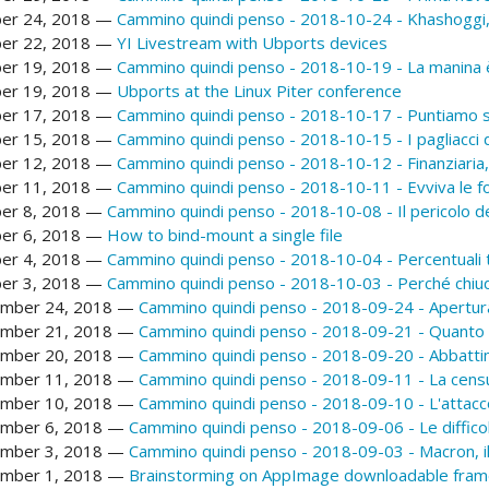
er 24, 2018
Cammino quindi penso - 2018-10-24 - Khashoggi, l'
er 22, 2018
YI Livestream with Ubports devices
er 19, 2018
Cammino quindi penso - 2018-10-19 - La manina 
er 19, 2018
Ubports at the Linux Piter conference
er 17, 2018
Cammino quindi penso - 2018-10-17 - Puntiamo su
er 15, 2018
Cammino quindi penso - 2018-10-15 - I pagliacci d
er 12, 2018
Cammino quindi penso - 2018-10-12 - Finanziaria,
er 11, 2018
Cammino quindi penso - 2018-10-11 - Evviva le fo
er 8, 2018
Cammino quindi penso - 2018-10-08 - Il pericolo d
er 6, 2018
How to bind-mount a single file
er 4, 2018
Cammino quindi penso - 2018-10-04 - Percentuali ter
er 3, 2018
Cammino quindi penso - 2018-10-03 - Perché chiud
mber 24, 2018
Cammino quindi penso - 2018-09-24 - Apertura 
mber 21, 2018
Cammino quindi penso - 2018-09-21 - Quanto
mber 20, 2018
Cammino quindi penso - 2018-09-20 - Abbattim
mber 11, 2018
Cammino quindi penso - 2018-09-11 - La censu
mber 10, 2018
Cammino quindi penso - 2018-09-10 - L'attacco
mber 6, 2018
Cammino quindi penso - 2018-09-06 - Le diffico
mber 3, 2018
Cammino quindi penso - 2018-09-03 - Macron, il 
mber 1, 2018
Brainstorming on AppImage downloadable fra