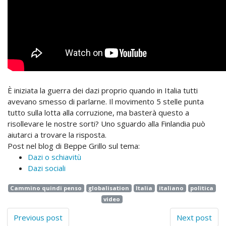
È iniziata la guerra dei dazi proprio quando in Italia tutti
avevano smesso di parlarne. Il movimento 5 stelle punta
tutto sulla lotta alla corruzione, ma basterà questo a
risollevare le nostre sorti? Uno sguardo alla Finlandia può
aiutarci a trovare la risposta.
Post nel blog di Beppe Grillo sul tema:
Dazi o schiavitù
Dazi sociali
Cammino quindi penso
globalisation
Italia
italiano
politica
video
Previous post
Next post