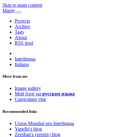
Skip to main content
Mardy
Projects
Archive
Tags
About
RSS feed
Interlingua
Italiano
More from me
Image gallery
Мой блог на
русском языке
Curriculum vitæ
Recommended links
Union Mundial pro Interlingua
Yanello's blog
Zeeshan's (zeenix) blog