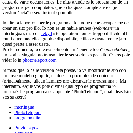
causa de varie occupationes. Le plus grande es le preparation de un
programma per computator, que io ha quasi completate e cuje
version "beta" essera tosto disponibile.
In ultra a laborar super le programma, io anque debe occupar me de
crear un sito pro illo. Io non es un habile aranea (
webmaster
in
interlingua), ma con
Jekyll
iste operation non es troppo difficile: il ha
multissime modellos graphic disponibile, e illos es usualmente jam
quasi preste a esser usate.
Pro le momento, io creava solmente un "tenente loco" (
placeholder
),
un pagina singule pro transmitter le senso de "expectation": vos pote
vider lo in
phototeleport.com
.
Si tosto que io ha le version beta preste, io va modificar le sito con
un nove modello graphic, e adder un poco plus de contento
(principalmente, alicun liamines pro discargar le programma!). Ma
intertanto, esque vos pote divinar qual typo de programma io
prepara? Le programma es appellate "PhotoTeleport"; qual ideas isto
vos suggere?
interlingua
PhotoTeleport
programmation
Previous post