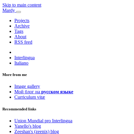
Skip to main content
Mardy
Projects
Archive
Tags
About
RSS feed
Interlingua
Italiano
More from me
Image gallery
Мой блог на
русском языке
Curriculum vitæ
Recommended links
Union Mundial pro Interlingua
Yanello's blog
Zeeshan's (zeenix) blog