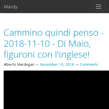
Skip to main content
Mardy
Cammino quindi penso -
2018-11-10 - Di Maio,
figuroni con l'inglese!
Alberto Mardegan
November 10, 2018
Comments