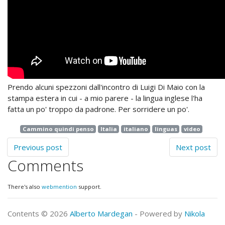
Prendo alcuni spezzoni dall'incontro di Luigi Di Maio con la
stampa estera in cui - a mio parere - la lingua inglese l'ha
fatta un po' troppo da padrone. Per sorridere un po'.
Cammino quindi penso
Italia
italiano
linguas
video
Previous post
Next post
Comments
There's also
webmention
support.
Contents © 2026
Alberto Mardegan
- Powered by
Nikola