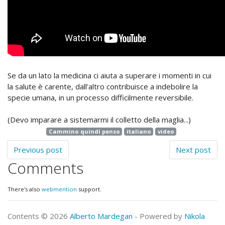
Se da un lato la medicina ci aiuta a superare i momenti in cui
la salute è carente, dall'altro contribuisce a indebolire la
specie umana, in un processo difficilmente reversibile.
(Devo imparare a sistemarmi il colletto della maglia...)
Cammino quindi penso
italiano
video
Previous post
Next post
Comments
There's also
webmention
support.
Contents © 2026
Alberto Mardegan
- Powered by
Nikola