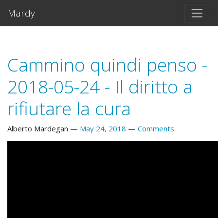
Skip to main content
Mardy
Cammino quindi penso -
2018-05-24 - Il diritto a
rifiutare la cura
Alberto Mardegan
May 24, 2018
Comments