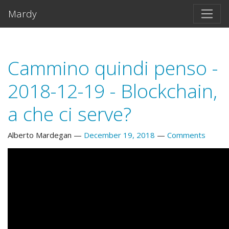
Skip to main content
Mardy
Cammino quindi penso -
2018-12-19 - Blockchain,
a che ci serve?
Alberto Mardegan
December 19, 2018
Comments