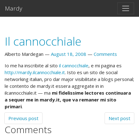
Skip to main content
Mardy
Il cannocchiale
Alberto Mardegan
August 18, 2008
Comments
Io me ha inscribite al sito
il cannocchiale
, e mi pagina es
http://mardy.ilcannocchiale.it
. Isto es un sito de social
networking italian, pro dar major visibilitate a blogs personal;
le contento de mardy.it essera aggregate in in
ilcannocchiale.it — ma
mi fidelissime lectores continuara
a sequer me in mardy.it, que va remaner mi sito
primari
.
Previous post
Next post
Comments