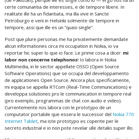
(de Pakistan), perque ille es
single
como io — ergo nos ha un
certe comunantia de interesses, e de tempore libere. In
realitate ille ha un fidantiata, ma illa vive in Sancte
Petroburgo e veni in Helsinki solmente de tempore in
tempore, assi que ille es un “quasi single”.
Post que plure personas me ha privatemente demandate
alicun informationes circa mi occupation in Nokia, io va
reportar hic super lo que io face. Le prime cosa a dicer:
mi
labor non concerne telephonos
! Io labora in Nokia
Multimedia, in le sector appellate OSSO (Open Source
Software Operations) que se occupa del developpamento
de applicationes Open Source. Ancora plus specificamente,
mi equipa se appella RTCom (Real-Time Communications) e
developpa solutiones pro le communication in tempore real
(pro exemplo, programmas de chat con audio e video).
Currentemente nos labora con le prototypo de un
computator portabile que essera le successor del
Nokia 770
Internet Tablet
, ma iste prototypo es coperite per le
secreto industrial e io non pote revelar ulle detalio super illo.