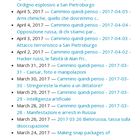
Ordigno esplosivo a San Pietroburgo
April 5, 2017
Cammino quindi penso - 2017-04-05 -
Armi chimiche, quello che dovremmo c...
April 4, 2017
Cammino quindi penso - 2017-04-04 -
Opposizione russa, di chi stiamo par...
April 3, 2017
Cammino quindi penso - 2017-04-03 -
Attacco terroristico a San Pietroburgo
April 2, 2017
Cammino quindi penso - 2017-04-02 -
Hacker russi, le falsità di Alan Fri...
March 31, 2017
Cammino quindi penso - 2017-03-
31 - Caesar, foto e manipolazioni
March 30, 2017
Cammino quindi penso - 2017-03-
30 - Stringereste la mano a un dittatore?
March 29, 2017
Cammino quindi penso - 2017-03-
29 - Intelligenza artificiale
March 28, 2017
Cammino quindi penso - 2017-03-
28 - Manifestazioni e arresti in Russia
March 26, 2017
2017 03 26 Bielorussia, tassa sulla
disoccupazione
March 24, 2017
Making snap packages of