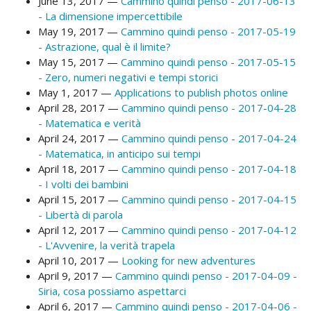
June 13, 2017
Cammino quindi penso - 2017-06-13
- La dimensione impercettibile
May 19, 2017
Cammino quindi penso - 2017-05-19
- Astrazione, qual è il limite?
May 15, 2017
Cammino quindi penso - 2017-05-15
- Zero, numeri negativi e tempi storici
May 1, 2017
Applications to publish photos online
April 28, 2017
Cammino quindi penso - 2017-04-28
- Matematica e verità
April 24, 2017
Cammino quindi penso - 2017-04-24
- Matematica, in anticipo sui tempi
April 18, 2017
Cammino quindi penso - 2017-04-18
- I volti dei bambini
April 15, 2017
Cammino quindi penso - 2017-04-15
- Libertà di parola
April 12, 2017
Cammino quindi penso - 2017-04-12
- L'Avvenire, la verità trapela
April 10, 2017
Looking for new adventures
April 9, 2017
Cammino quindi penso - 2017-04-09 -
Siria, cosa possiamo aspettarci
April 6, 2017
Cammino quindi penso - 2017-04-06 -