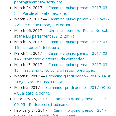
photogrammetry software
March 24, 2017
Cammino quindi penso - 2017-03-
24 - Parole abusate: fascismo
March 22, 2017
Cammino quindi penso - 2017-03-
22 - Le donne russe, stereotipi
March 16, 2017
Ukrainian journalist Ruslan Kotsaba
at the EU parliament (28-2-2017)
March 16, 2017
Cammino quindi penso - 2017-03-
16 - La società del futuro
March 14, 2017
Cammino quindi penso - 2017-03-
14 - Promesse elettorali, chi comanda?
March 13, 2017
Cammino quindi penso - 2017-03-
13 - Fascismo turco contro fascismo europeo
March 8, 2017
Cammino quindi penso - 2017-03-08
- Lega Nord e Russia Unita
March 5, 2017
Cammino quindi penso - 2017-03-05
- Guardate le donne
February 25, 2017
Cammino quindi penso - 2017-
02-25 - Reddito di cittadinanza
February 24, 2017
Cammino quindi penso - 2017-
02-24 - Crisi, la colpa è dei giovani