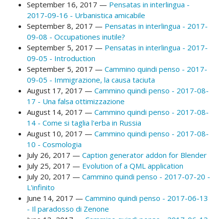
September 16, 2017
Pensatas in interlingua -
2017-09-16 - Urbanistica amicabile
September 8, 2017
Pensatas in interlingua - 2017-
09-08 - Occupationes inutile?
September 5, 2017
Pensatas in interlingua - 2017-
09-05 - Introduction
September 5, 2017
Cammino quindi penso - 2017-
09-05 - Immigrazione, la causa taciuta
August 17, 2017
Cammino quindi penso - 2017-08-
17 - Una falsa ottimizzazione
August 14, 2017
Cammino quindi penso - 2017-08-
14 - Come si taglia l'erba in Russia
August 10, 2017
Cammino quindi penso - 2017-08-
10 - Cosmologia
July 26, 2017
Caption generator addon for Blender
July 25, 2017
Evolution of a QML application
July 20, 2017
Cammino quindi penso - 2017-07-20 -
L'infinito
June 14, 2017
Cammino quindi penso - 2017-06-13
- Il paradosso di Zenone